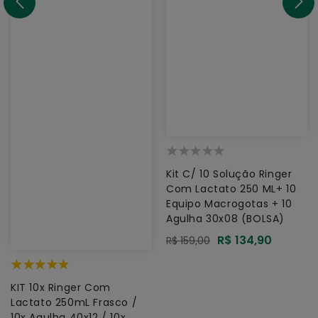
Kit C/ 10 Solução Ringer
Com Lactato 250 ML+ 10
Equipo Macrogotas + 10
Agulha 30x08 (BOLSA)
Preço
R$ 134,90
Preço
R$ 159,00
promocional
normal
KIT 10x Ringer Com
Lactato 250mL Frasco /
10x Agulha 40x12 / 10x