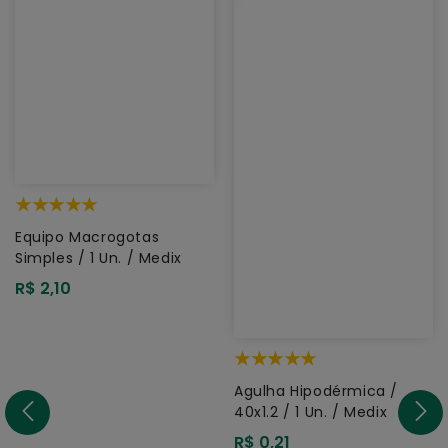
Equipo Macrogotas
Simples / 1 Un. / Medix
Preço
R$ 2,10
normal
Agulha Hipodérmica /
40x1.2 / 1 Un. / Medix
Preço
R$ 0,21