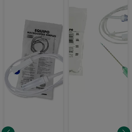
/
250
10x
mL+
Agulha
10
40x12
Equipo
/
Macrogotas
10x
+
Equipo
10
Simples
Agulha
30x08
(BOLSA)