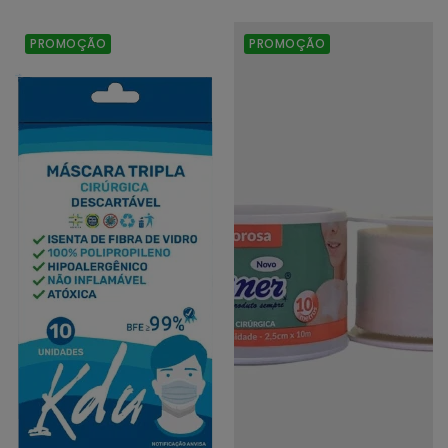
Máscara
Fita
PROMOÇÃO
PROMOÇÃO
Tripla
Microporosa
Cirúrgica
/
Descartável
2.5cm
/
x
10
10m
un.
/
/
1
KDU
Un.
/
/
OFERTA
Curativo
/
OFERTA