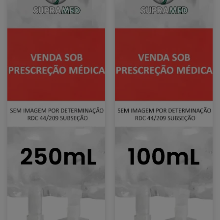
/
/
1
1
Un.
Un.
/
/
Soro
Soro
Fisiológico
Fisiológico