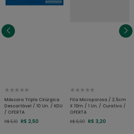
Máscara Tripla Cirúrgica
Fita Microporosa / 2.5cm
Descartável / 10 Un. / KDU
X 10m / 1 Un. / Curativo /
/ OFERTA
OFERTA
Preço
R$ 2,50
Preço
R$ 3,20
Preço
R$ 5,10
Preço
R$ 6,90
promocional
promocional
normal
normal