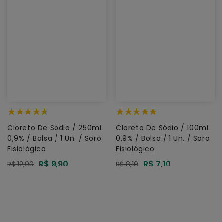
Cloreto De Sódio / 250mL
Cloreto De Sódio / 100mL
0,9% / Bolsa / 1 Un. / Soro
0,9% / Bolsa / 1 Un. / Soro
Fisiológico
Fisiológico
Preço
R$ 9,90
Preço
R$ 7,10
Preço
R$ 12,90
Preço
R$ 8,10
promocional
promocional
normal
normal