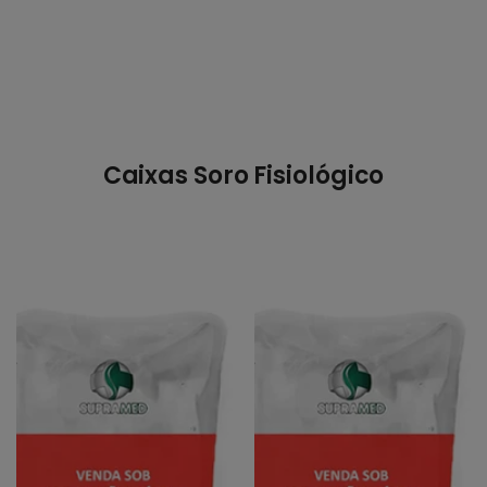
Caixas Soro Fisiológico
Cloreto
Cloreto
de
de
Sódio
Sódio
/
/
250mL
250mL
0,9%
0,9%
/
/
Bolsa
Bolsa
/
/
35
50