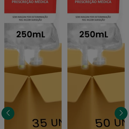
Un.
Un.
/
/
Soro
Soro
Fisiológico
Fisiológico
/
/
JP
EUROFARMA
OU
HALEXISTAR