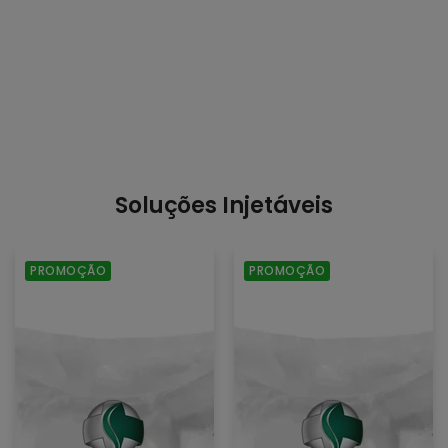
Soluções Injetáveis
Cloreto
Cloreto
PROMOÇÃO
PROMOÇÃO
de
de
Sódio
Sódio
/
/
250mL
100mL
0,9%
0,9%
/
/
Bolsa
Bolsa