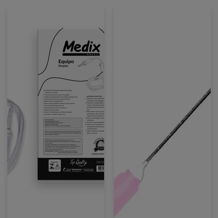
Equipo
Agulha
Macrogotas
Hipodérmica
Simples
/
/
40x1.2
1
/
Un.
1
/
Un.
Medix
/
Medix