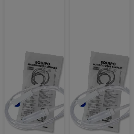
Fisiológico
Fisiológico
250mL
250mL
Frasco
Bolsa
/
/
10x
10x
Agulha
Escalpe
25x08
19G
/
/
10x
10x
Equipo
Equipo
Macrogotas
Macrogotas
Simples
Simples