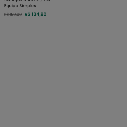
Equipo Simples
Preço
R$ 134,90
Preço
R$ 159,00
promocional
normal