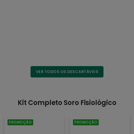
VER TODOS OS DESCARTÁVEIS
Kit Completo Soro Fisiológico
KIT
KIT
PROMOÇÃO
PROMOÇÃO
10x
10x
Soro
Soro