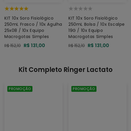
KIT 10x Soro Fisiológico
KIT 10x Soro Fisiológico
250mL Frasco / 10x Agulha
250mL Bolsa / 10x Escalpe
25x08 / 10x Equipo
19G / 10x Equipo
Macrogotas Simples
Macrogotas Simples
Preço
R$ 131,00
Preço
R$ 131,00
Preço
R$ 152,10
Preço
R$ 152,10
promocional
promocional
normal
normal
Kit Completo Ringer Lactato
KIT
Kit
PROMOÇÃO
PROMOÇÃO
10x
c/
Ringer
10
com
Solução
Lactato
Ringer
250mL
com
Frasco
Lactato