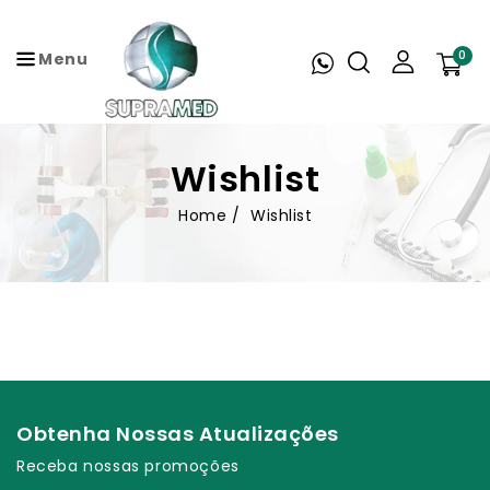
RA O
NTEÚDO
0
Menu
Wishlist
Home
Wishlist
Obtenha Nossas Atualizações
Receba nossas promoções