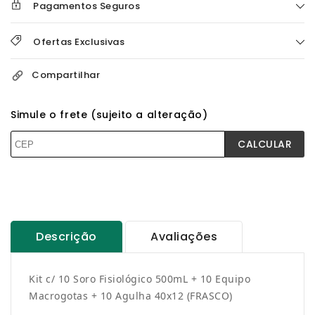
Frasco
Frasco
Pagamentos Seguros
/
/
10x
10x
Ofertas Exclusivas
Agulha
Agulha
40x12
40x12
/
/
Compartilhar
10x
10x
Equipo
Equipo
Simule o frete (sujeito a alteração)
Macrogotas
Macrogotas
Simples
Simples
CALCULAR
Descrição
Avaliações
Kit c/ 10 Soro Fisiológico 500mL + 10 Equipo
Macrogotas + 10 Agulha 40x12 (FRASCO)