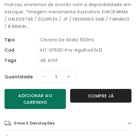
marcas, enviamos de acordo com a disponibilidade em
estoque. *Imagem meramente ilustrativa. EUROFARMA
/ HALEXISTAR / EQUIPLEX / JP / FRESENIUS KABI / FARMACE
/ B BRAUN...
Tipo
:
Cloreto De Sódio 500mL
Cod
:
KIT-SF500-Fra-Agulha40x12
Tags
:
all
kitSF
Quantidade
Diminuir
Aumentar
a
a
quantidade
quantidade
ADICIONAR AO
COMPRE JÁ
de
de
CARRINHO
KIT
KIT
10x
10x
Soro
Soro
Envio E Devoluções
Fisiológico
Fisiológico
500mL
500mL