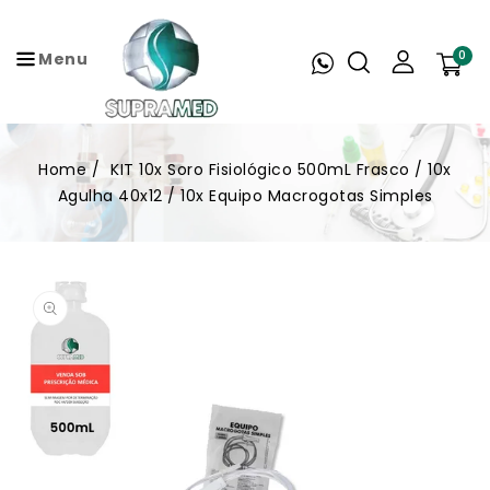
RA O
NTEÚDO
0
Menu
Home
KIT 10x Soro Fisiológico 500mL Frasco / 10x
Agulha 40x12 / 10x Equipo Macrogotas Simples
PULAR
INFORMAÇÕES
DO PRODUTO.